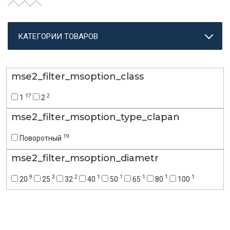
КАТЕГОРИИ ТОВАРОВ
mse2_filter_msoption_class
17
2
1
2
mse2_filter_msoption_type_clapan
19
Поворотный
mse2_filter_msoption_diametr
9
3
2
1
1
1
1
1
20
25
32
40
50
65
80
100