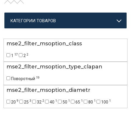
КАТЕГОРИИ ТОВАРОВ
mse2_filter_msoption_class
17
2
1
2
mse2_filter_msoption_type_clapan
19
Поворотный
mse2_filter_msoption_diametr
9
3
2
1
1
1
1
1
20
25
32
40
50
65
80
100