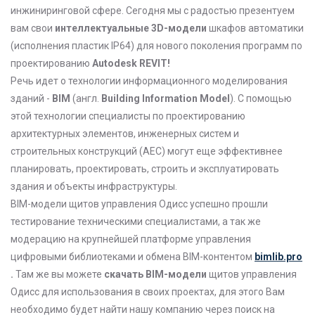
инжиниринговой сфере. Сегодня мы с радостью презентуем
вам свои
интеллектуальные 3D-модели
шкафов автоматики
(исполнения пластик IP64) для нового поколения программ по
проектированию
Autodesk REVIT!
Речь идет о технологии информационного моделирования
зданий -
BIM
(англ.
Building
Information
Model
). С помощью
этой технологии специалисты по проектированию
архитектурных элементов, инженерных систем и
строительных конструкций (AEC) могут еще эффективнее
планировать, проектировать, строить и эксплуатировать
здания и объекты инфраструктуры.
BIM-модели щитов управления Одисс успешно прошли
тестирование техническими специалистами, а так же
модерацию на крупнейшей платформе управления
цифровыми библиотеками и обмена BIM-контентом
bimlib.pro
.
Там же вы можете
скачать BIM-модели
щитов управления
Одисс для использования в своих проектах, для этого Вам
необходимо будет найти нашу компанию через поиск на