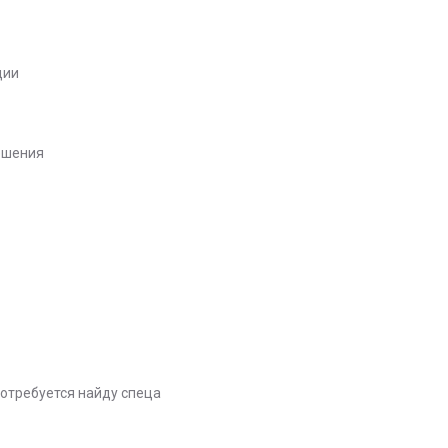
ции
ешения
потребуется найду спеца